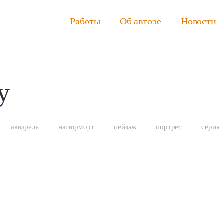
Работы
Об авторе
Новости
у
акварель
натюрморт
пейзаж
портрет
сери