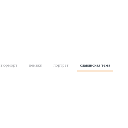
атюрморт
пейзаж
портрет
славянская тема