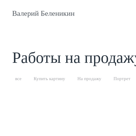
Валерий Беленикин
Работы на продаж
все
Купить картину
На продажу
Портрет