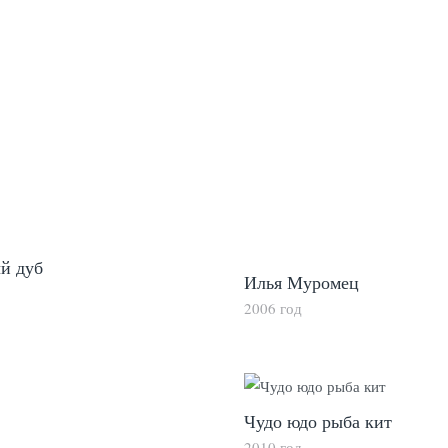
й дуб
Илья Муромец
2006 год
Чудо юдо рыба кит
2010 год