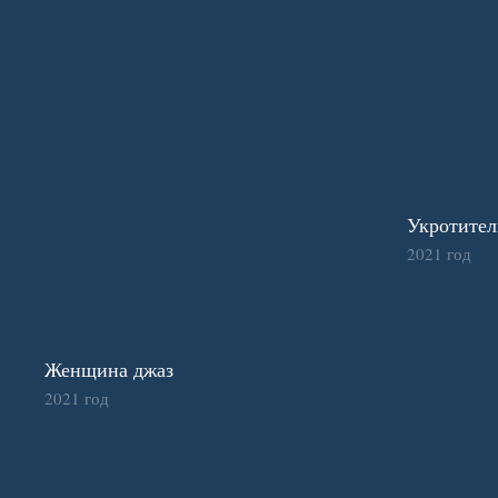
Укротител
2021 год
Женщина джаз
2021 год