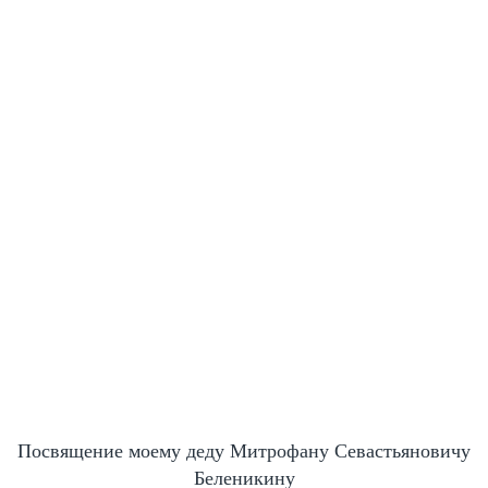
Посвящение моему деду Митрофану Севастьяновичу
Беленикину