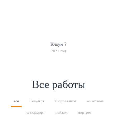
Клоун 7
2021 год
Все работы
все
Соц-Арт
Сюрреализм
животные
натюрморт
пейзаж
портрет