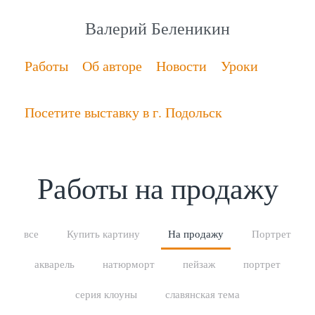
Валерий Беленикин
Работы
Об авторе
Новости
Уроки
Посетите выставку в г. Подольск
Работы на продажу
все
Купить картину
На продажу
Портрет
акварель
натюрморт
пейзаж
портрет
серия клоуны
славянская тема