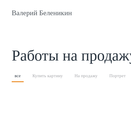
Валерий Беленикин
Работы на продаж
все
Купить картину
На продажу
Портрет