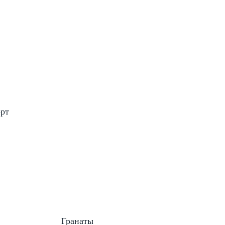
рт
Гранаты