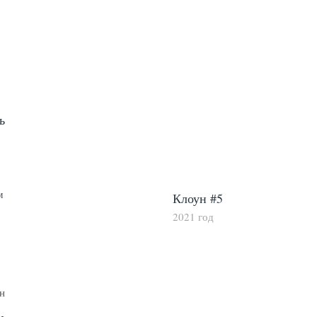
ь
Клоун #5
2021 год