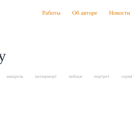
Работы
Об авторе
Новости
у
акварель
натюрморт
пейзаж
портрет
сери